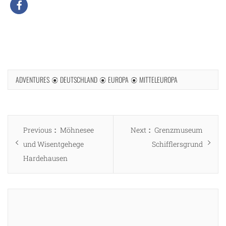
ADVENTURES
DEUTSCHLAND
EUROPA
MITTELEUROPA
Beitragsnavigation
Previous
Next
Previous
Möhnesee
Next
Grenzmuseum
post:
post:
und Wisentgehege
Schifflersgrund
Hardehausen