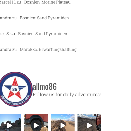
arcel H.
zu
Bosnien: Morine Plateau
andra
zu
Bosnien: Sand Pyramiden
nes S.
zu
Bosnien: Sand Pyramiden
andra
zu
Marokko: Erwartungshaltung
allmo86
Follow us for daily adventures!