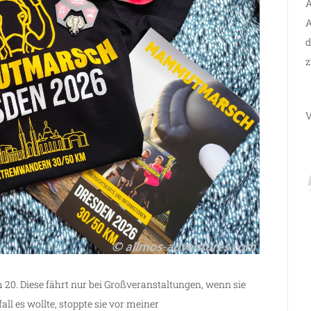
A
A
d
z
V
m 20. Diese fährt nur bei Großveranstaltungen, wenn sie
all es wollte, stoppte sie vor meiner