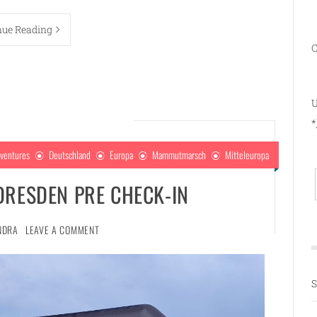
nue Reading
C
U
*
ventures
Deutschland
Europa
Mammutmarsch
Mitteleuropa
ESDEN PRE CHECK-IN
NDRA
LEAVE A COMMENT
S