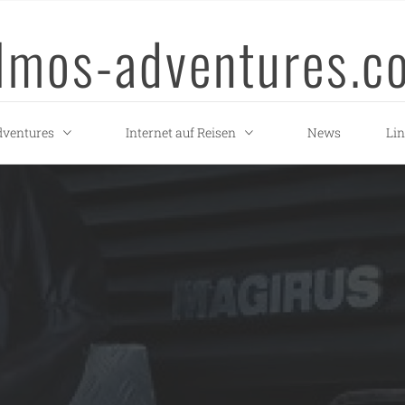
llmos-adventures.c
ventures
Internet auf Reisen
News
Li