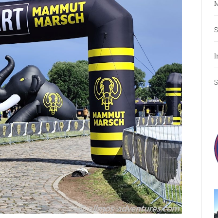
M
S
I
S