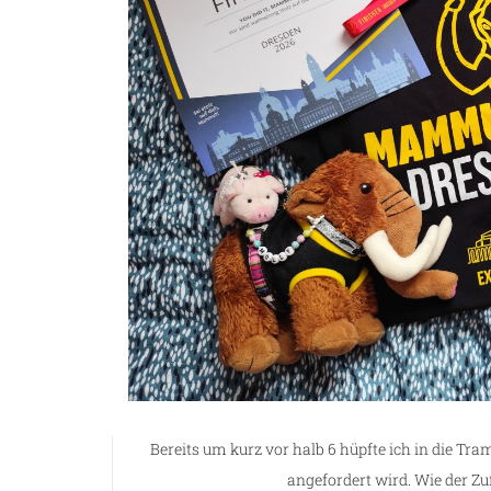
g
Bereits um kurz vor halb 6 hüpfte ich in die Tra
angefordert wird. Wie der Zuf