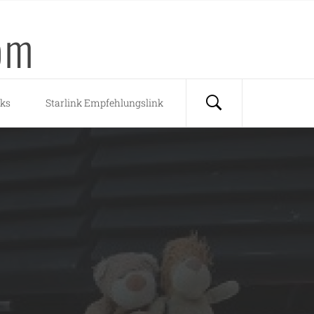
om
nks
Starlink Empfehlungslink