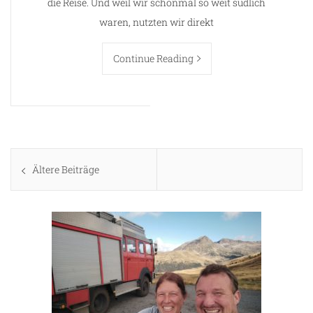
die Reise. Und weil wir schonmal so weit südlich
waren, nutzten wir direkt
Continue Reading
Beitragsnavigation
Ältere Beiträge