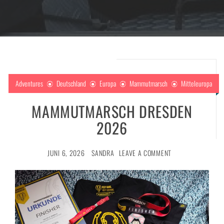
Adventures
Deutschland
Europa
Mammutmarsch
Mitteleuropa
MAMMUTMARSCH DRESDEN
ng
2026
JUNI 6, 2026
SANDRA
LEAVE A COMMENT