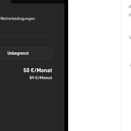
d
z
V