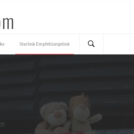
om
nks
Starlink Empfehlungslink