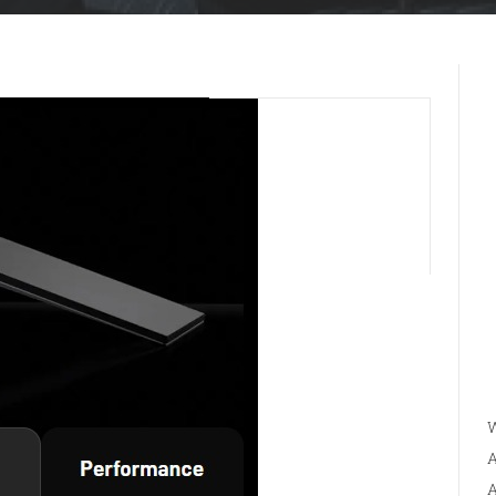
W
A
A