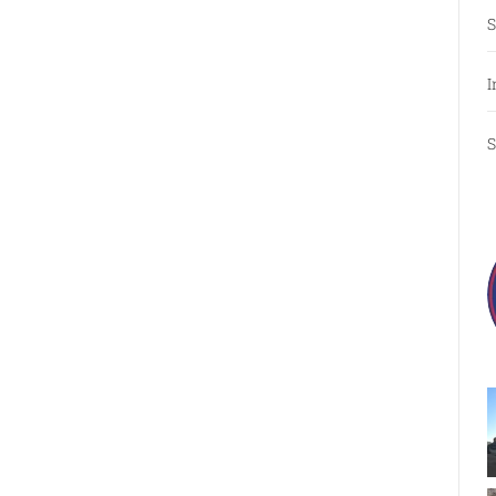
S
I
S