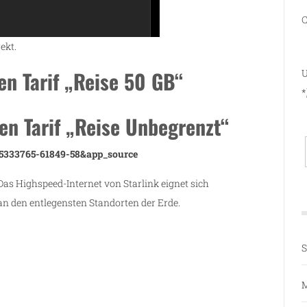
C
ekt.
en Tarif „Reise 50 GB“
U
*
den Tarif „Reise Unbegrenzt“
-5333765-61849-58&app_source
Das Highspeed-Internet von Starlink eignet sich
an den entlegensten Standorten der Erde.
S
M