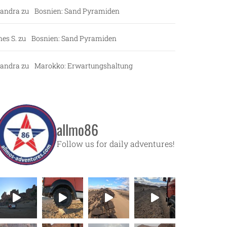
andra
zu
Bosnien: Sand Pyramiden
nes S.
zu
Bosnien: Sand Pyramiden
andra
zu
Marokko: Erwartungshaltung
allmo86
Follow us for daily adventures!