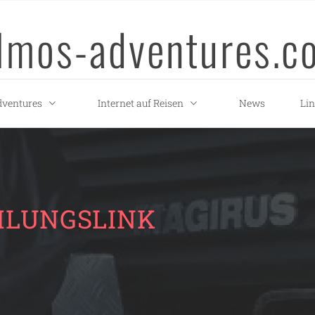
llmos-adventures.c
ventures
Internet auf Reisen
News
Li
HLUNGSLINK