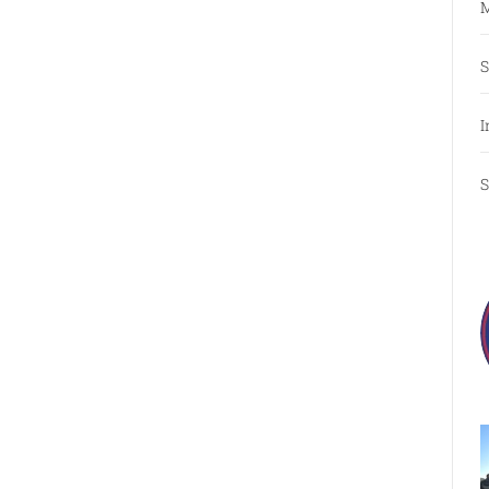
M
S
I
S