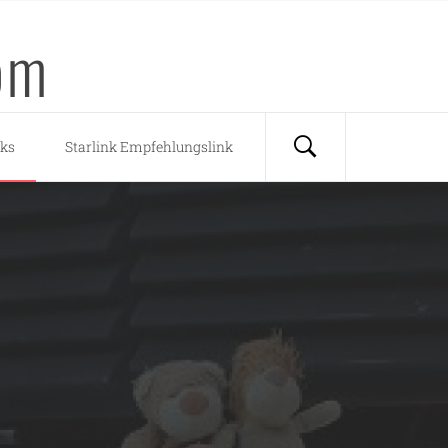
om
nks
Starlink Empfehlungslink