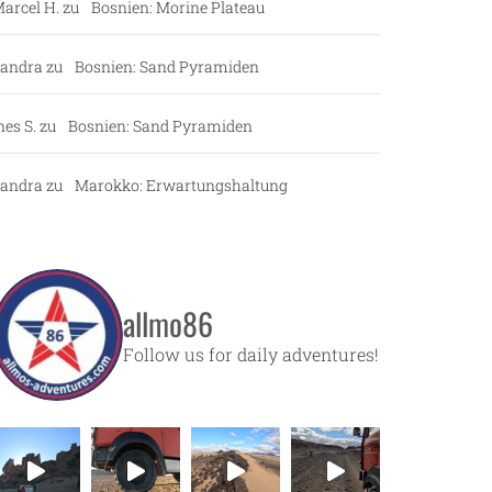
arcel H.
zu
Bosnien: Morine Plateau
andra
zu
Bosnien: Sand Pyramiden
nes S.
zu
Bosnien: Sand Pyramiden
andra
zu
Marokko: Erwartungshaltung
allmo86
Follow us for daily adventures!