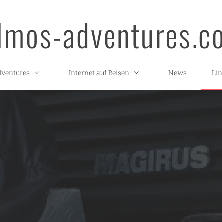
llmos-adventures.c
ventures
Internet auf Reisen
News
Li