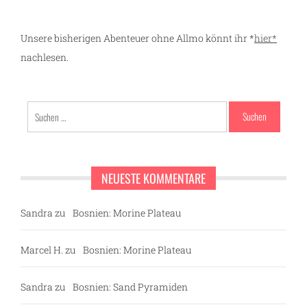
Unsere bisherigen Abenteuer ohne Allmo könnt ihr *
hier*
nachlesen.
Suchen
nach:
NEUESTE KOMMENTARE
Sandra
zu
Bosnien: Morine Plateau
Marcel H.
zu
Bosnien: Morine Plateau
ng
Sandra
zu
Bosnien: Sand Pyramiden