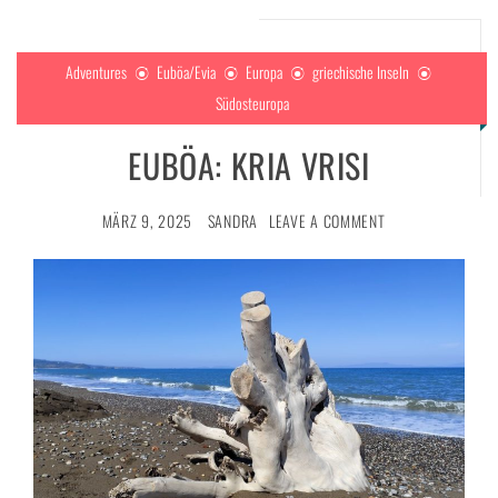
Adventures
Euböa/Evia
Europa
griechische Inseln
Südosteuropa
EUBÖA: KRIA VRISI
MÄRZ 9, 2025
SANDRA
LEAVE A COMMENT