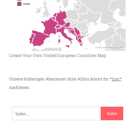
Create Your Own Visited European Countries Map
m
Unsere bisherigen Abenteuer ohne Allmo könnt ihr *
hier*
nachlesen.
Suchen
nach: