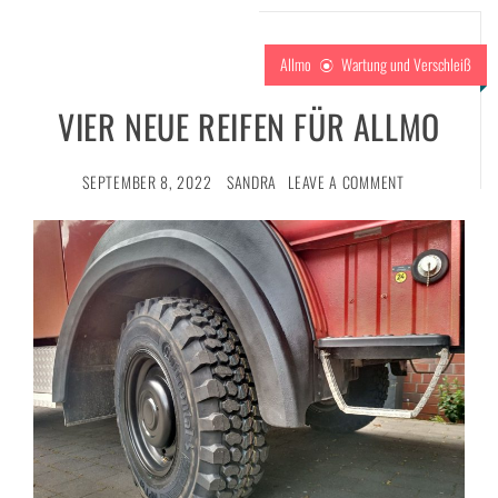
Allmo
Wartung und Verschleiß
VIER NEUE REIFEN FÜR ALLMO
SEPTEMBER 8, 2022
SANDRA
LEAVE A COMMENT
g
ng