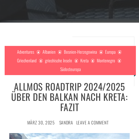
Adventures
Albanien
Bosnien-Herzegowina
Europa
Griechenland
griechische Inseln
Kreta
Montenegro
Südosteuropa
ALLMOS ROADTRIP 2024/2025
ÜBER DEN BALKAN NACH KRETA:
FAZIT
MÄRZ 30, 2025
SANDRA
LEAVE A COMMENT