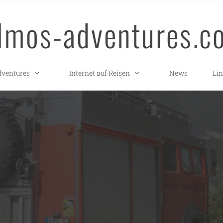
llmos-adventures.c
ventures
Internet auf Reisen
News
Li