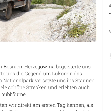
d
z
V
ch Bosnien-Herzegowina begeisterte uns
erte uns die Gegend um Lukomir, das
a Nationalpark versetzte uns ins Staunen.
ele schöne Strecken und erlebten auch
 Laubbäume.
nten wir direkt am ersten Tag kennen, als