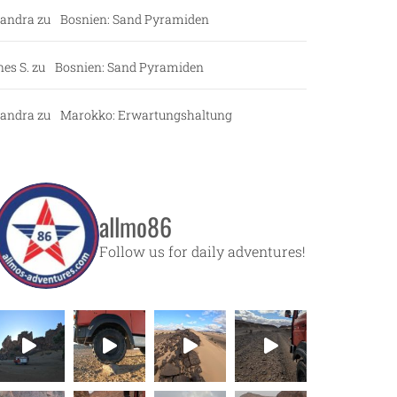
andra
zu
Bosnien: Sand Pyramiden
nes S.
zu
Bosnien: Sand Pyramiden
andra
zu
Marokko: Erwartungshaltung
allmo86
Follow us for daily adventures!