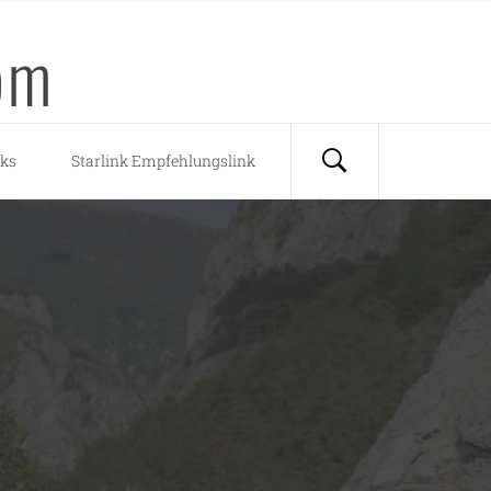
om
nks
Starlink Empfehlungslink