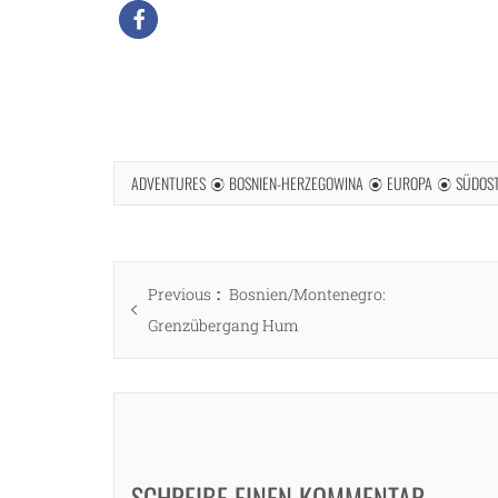
ADVENTURES
BOSNIEN-HERZEGOWINA
EUROPA
SÜDOS
Beitragsnavigation
Previous
Previous
Bosnien/Montenegro:
post:
Grenzübergang Hum
SCHREIBE EINEN KOMMENTAR