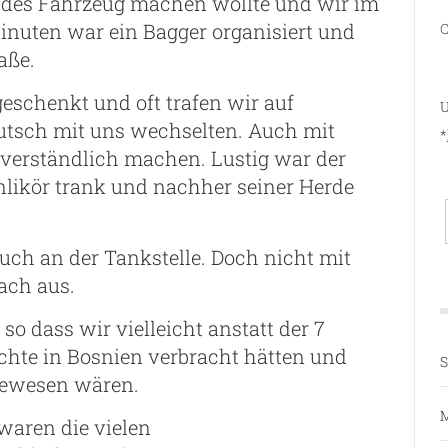
ndes Fahrzeug machen wollte und wir im
inuten war ein Bagger organisiert und
C
aße.
schenkt und oft trafen wir auf
U
utsch mit uns wechselten. Auch mit
*
erständlich machen. Lustig war der
nlikör trank und nachher seiner Herde
uch an der Tankstelle. Doch nicht mit
fach aus.
o dass wir vielleicht anstatt der 7
chte in Bosnien verbracht hätten und
S
gewesen wären.
M
 waren die vielen