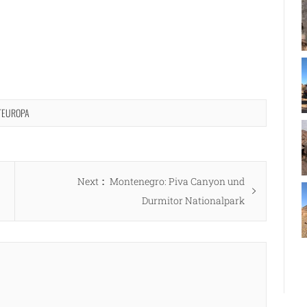
TEUROPA
Next
Next
Montenegro: Piva Canyon und
post:
Durmitor Nationalpark