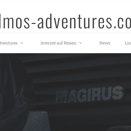
llmos-adventures.c
ventures
Internet auf Reisen
News
Li