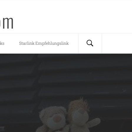
om
nks
Starlink Empfehlungslink