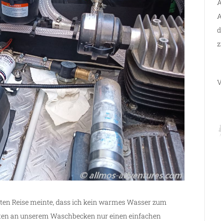
A
A
d
z
V
etzten Reise meinte, dass ich kein warmes Wasser zum
tten an unserem Waschbecken nur einen einfachen