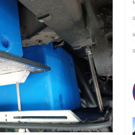
M
S
I
S