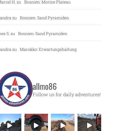
arcel H.
zu
Bosnien: Morine Plateau
andra
zu
Bosnien: Sand Pyramiden
nes S.
zu
Bosnien: Sand Pyramiden
andra
zu
Marokko: Erwartungshaltung
allmo86
Follow us for daily adventures!