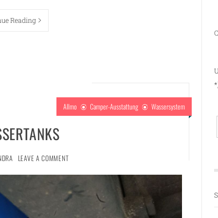
nue Reading
C
U
*
Allmo
Camper-Ausstattung
Wassersystem
SERTANKS
NDRA
LEAVE A COMMENT
S