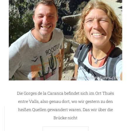
Die Gorges de la Caranca befindet sich im Ort Thuès
entre Valls, also genau dort, wo wir gestern zu den
heißen Quellen gewandert waren. Das wir über die
Brücke nicht
g