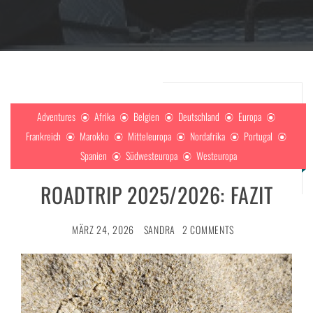
Adventures
Afrika
Belgien
Deutschland
Europa
Frankreich
Marokko
Mitteleuropa
Nordafrika
Portugal
Spanien
Südwesteuropa
Westeuropa
ROADTRIP 2025/2026: FAZIT
MÄRZ 24, 2026
SANDRA
2 COMMENTS