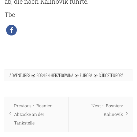
ab, die nach Kalinovik führte.
Tbc
ADVENTURES
BOSNIEN-HERZEGOWINA
EUROPA
SÜDOSTEUROPA
Beitragsnavigation
Previous
Next
Previous
Bosnien:
Next
Bosnien:
post:
post:
Abzocke an der
Kalinovik
Tankstelle