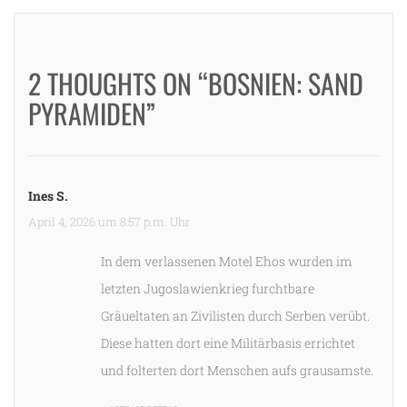
2 THOUGHTS ON “BOSNIEN: SAND
PYRAMIDEN”
Ines S.
April 4, 2026 um 8:57 p.m. Uhr
In dem verlassenen Motel Ehos wurden im
letzten Jugoslawienkrieg furchtbare
Gräueltaten an Zivilisten durch Serben verübt.
Diese hatten dort eine Militärbasis errichtet
und folterten dort Menschen aufs grausamste.