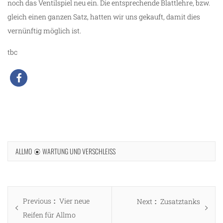
noch das Ventilspiel neu ein. Die entsprechende Blattlehre, bzw.
gleich einen ganzen Satz, hatten wir uns gekauft, damit dies
vernünftig möglich ist.
tbc
ALLMO
WARTUNG UND VERSCHLEISS
Beitragsnavigation
Previous
Previous
Vier neue
Next
Next
Zusatztanks
post:
Reifen für Allmo
post: