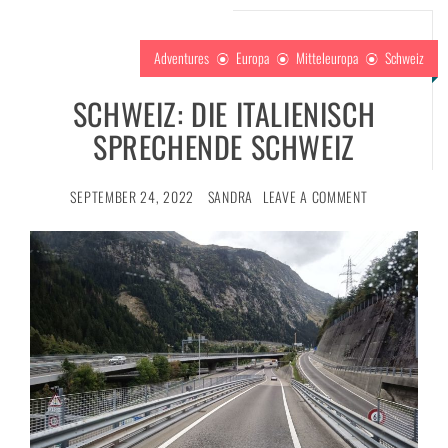
Adventures
Europa
Mitteleuropa
Schweiz
SCHWEIZ: DIE ITALIENISCH
SPRECHENDE SCHWEIZ
SEPTEMBER 24, 2022
SANDRA
LEAVE A COMMENT
m