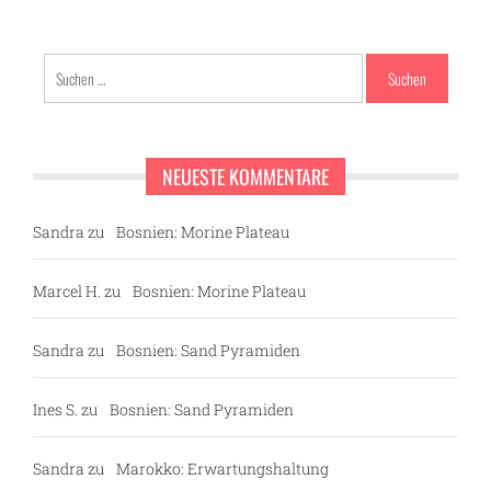
Suchen
nach:
NEUESTE KOMMENTARE
ze
Sandra
zu
Bosnien: Morine Plateau
Marcel H.
zu
Bosnien: Morine Plateau
Sandra
zu
Bosnien: Sand Pyramiden
Ines S.
zu
Bosnien: Sand Pyramiden
Sandra
zu
Marokko: Erwartungshaltung