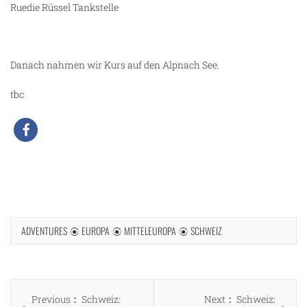
Ruedie Rüssel Tankstelle
Danach nahmen wir Kurs auf den Alpnach See.
tbc
ADVENTURES
EUROPA
MITTELEUROPA
SCHWEIZ
Beitragsnavigation
Previous
Next
Previous
Schweiz:
Next
Schweiz: