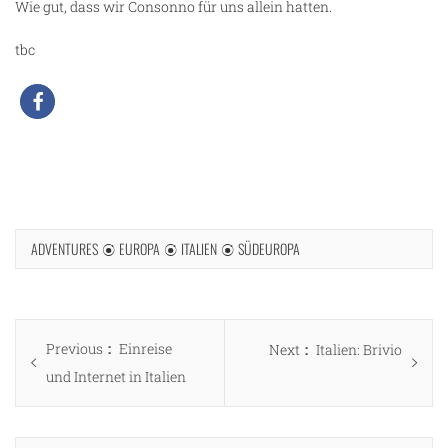
Wie gut, dass wir Consonno für uns allein hatten.
tbc
ADVENTURES
EUROPA
ITALIEN
SÜDEUROPA
Beitragsnavigation
Previous
Previous
Einreise
Next
Next
Italien: Brivio
post:
und Internet in Italien
post: