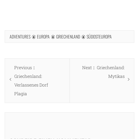
ADVENTURES
EUROPA
GRIECHENLAND
SÜDOSTEUROPA
Beitragsnavigation
Previous
Next
Previous
Next
Griechenland:
post:
post:
Griechenland:
Mytikas
Verlassenes Dorf
Plagia