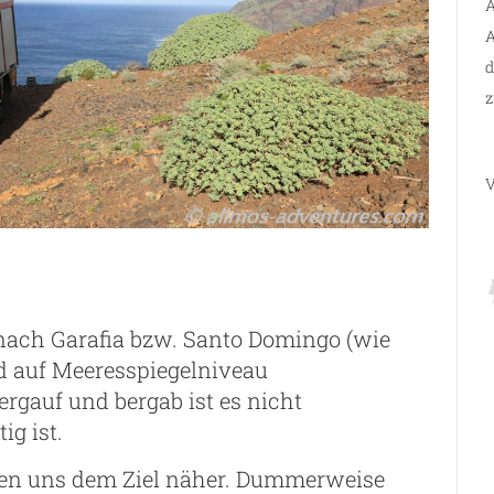
A
A
d
z
V
nach Garafia bzw. Santo Domingo (wie
d auf Meeresspiegelniveau
rgauf und bergab ist es nicht
ig ist.
ten uns dem Ziel näher. Dummerweise