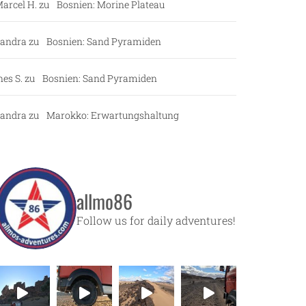
arcel H.
zu
Bosnien: Morine Plateau
andra
zu
Bosnien: Sand Pyramiden
nes S.
zu
Bosnien: Sand Pyramiden
andra
zu
Marokko: Erwartungshaltung
allmo86
Follow us for daily adventures!