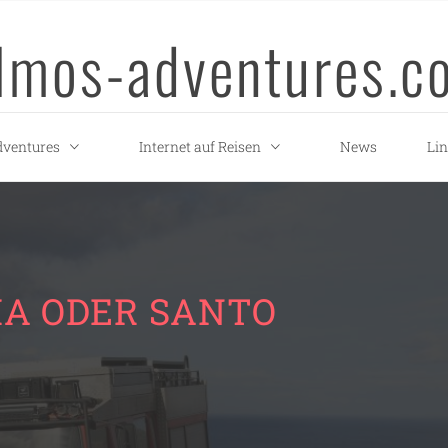
llmos-adventures.c
ventures
Internet auf Reisen
News
Li
IA ODER SANTO