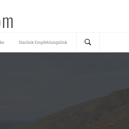
om
nks
Starlink Empfehlungslink