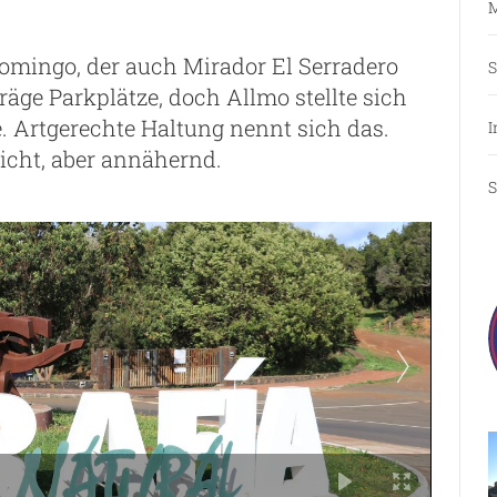
M
omingo, der auch Mirador El Serradero
S
hräge Parkplätze, doch Allmo stellte sich
e. Artgerechte Haltung nennt sich das.
I
icht, aber annähernd.
S