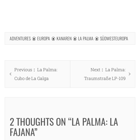
ADVENTURES
EUROPA
KANAREN
LA PALMA
SÜDWESTEUROPA
Beitragsnavigation
Previous
Next
Previous
La Palma:
Next
La Palma:
post:
post:
Cubo de La Galga
Traumstraße LP-109
2 THOUGHTS ON “LA PALMA: LA
FAJANA”