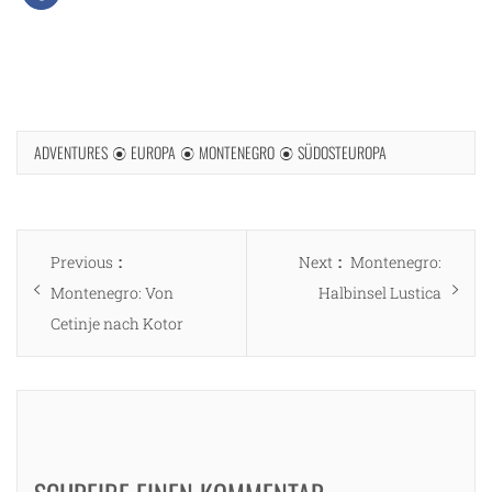
ADVENTURES
EUROPA
MONTENEGRO
SÜDOSTEUROPA
Beitragsnavigation
Previous
Next
Previous
Next
Montenegro:
post:
post:
Montenegro: Von
Halbinsel Lustica
Cetinje nach Kotor