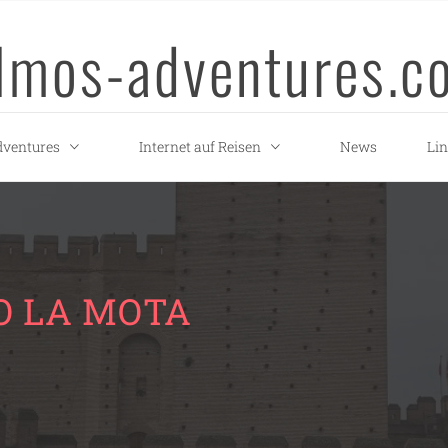
llmos-adventures.c
ventures
Internet auf Reisen
News
Li
O LA MOTA