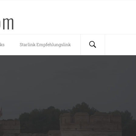
om
nks
Starlink Empfehlungslink