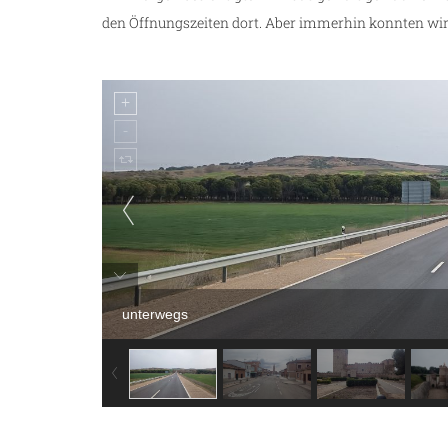
den Öffnungszeiten dort. Aber immerhin konnten w
unterwegs
m