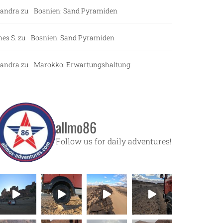
andra
zu
Bosnien: Sand Pyramiden
nes S.
zu
Bosnien: Sand Pyramiden
andra
zu
Marokko: Erwartungshaltung
allmo86
Follow us for daily adventures!