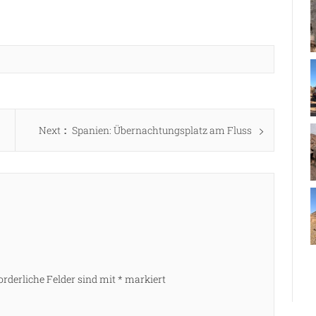
Next
Next
Spanien: Übernachtungsplatz am Fluss
post:
orderliche Felder sind mit
*
markiert