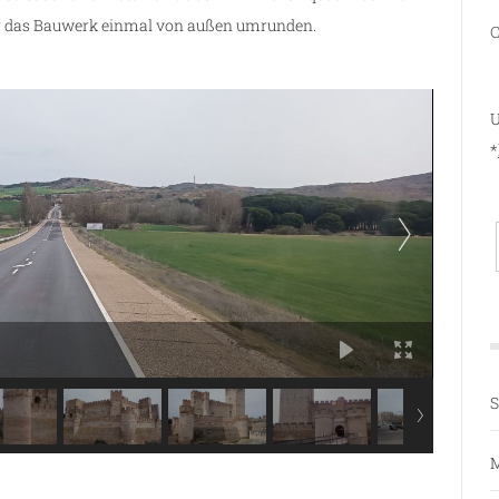
ir das Bauwerk einmal von außen umrunden.
C
U
*
S
M