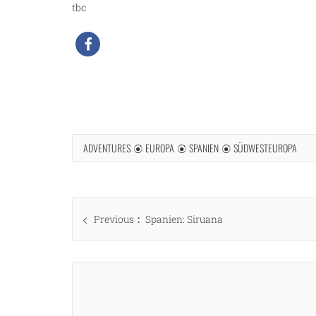
tbc
ADVENTURES
EUROPA
SPANIEN
SÜDWESTEUROPA
Beitragsnavigation
Previous
Previous
Spanien: Siruana
post: