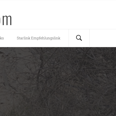
om
nks
Starlink Empfehlungslink