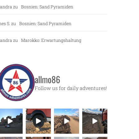
andra
zu
Bosnien: Sand Pyramiden
nes S.
zu
Bosnien: Sand Pyramiden
andra
zu
Marokko: Erwartungshaltung
allmo86
Follow us for daily adventures!