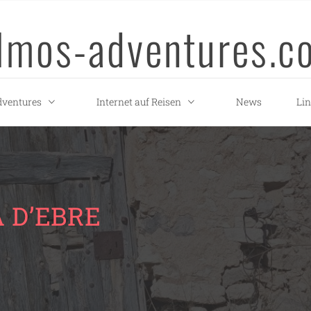
llmos-adventures.c
ventures
Internet auf Reisen
News
Li
 D’EBRE