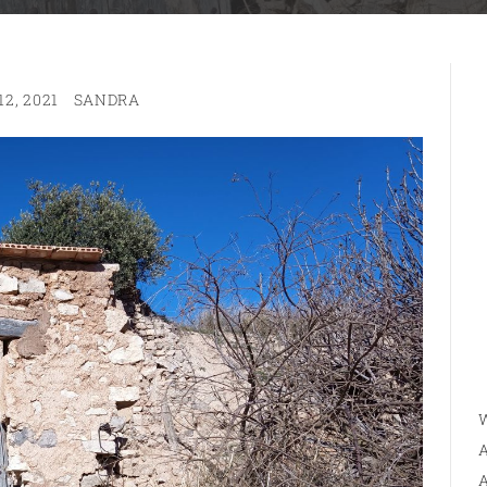
2, 2021
SANDRA
W
A
A