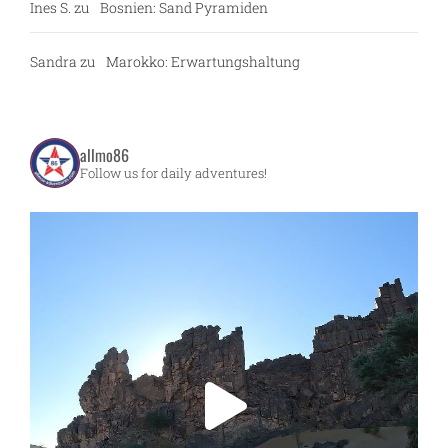
Ines S.
zu
Bosnien: Sand Pyramiden
Sandra
zu
Marokko: Erwartungshaltung
allmo86
Follow us for daily adventures!
g