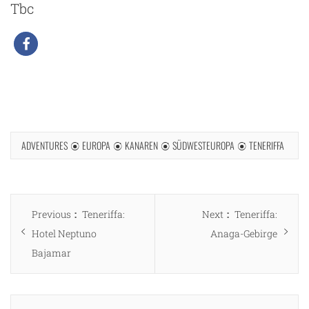
Tbc
ADVENTURES
EUROPA
KANAREN
SÜDWESTEUROPA
TENERIFFA
Beitragsnavigation
Previous
Next
Previous
Teneriffa:
Next
Teneriffa:
post:
post:
Hotel Neptuno
Anaga-Gebirge
Bajamar