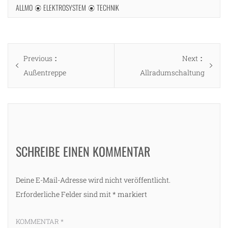
ALLMO
ELEKTROSYSTEM
TECHNIK
Beitragsnavigation
Previous
Next
Previous
Next
post:
post:
Außentreppe
Allradumschaltung
SCHREIBE EINEN KOMMENTAR
Deine E-Mail-Adresse wird nicht veröffentlicht.
Erforderliche Felder sind mit
*
markiert
KOMMENTAR
*