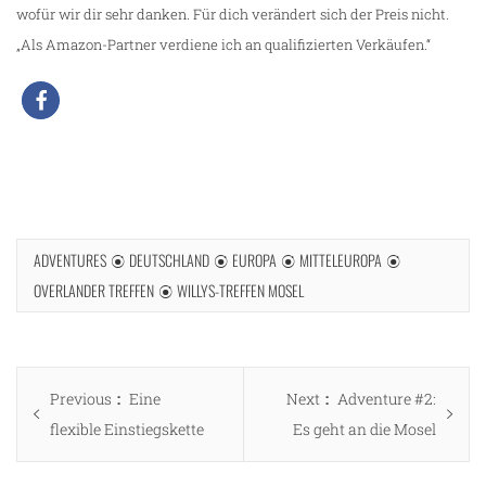
wofür wir dir sehr danken. Für dich verändert sich der Preis nicht.
„Als Amazon-Partner verdiene ich an qualifizierten Verkäufen.“
ADVENTURES
DEUTSCHLAND
EUROPA
MITTELEUROPA
OVERLANDER TREFFEN
WILLYS-TREFFEN MOSEL
Beitragsnavigation
Previous
Next
Previous
Eine
Next
Adventure #2:
post:
post:
flexible Einstiegskette
Es geht an die Mosel
n