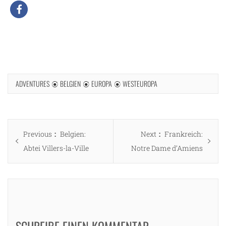
ze
ADVENTURES
BELGIEN
EUROPA
WESTEUROPA
Beitragsnavigation
Previous
Next
Previous
Belgien:
Next
Frankreich:
post:
post:
Abtei Villers-la-Ville
Notre Dame d’Amiens
SCHREIBE EINEN KOMMENTAR