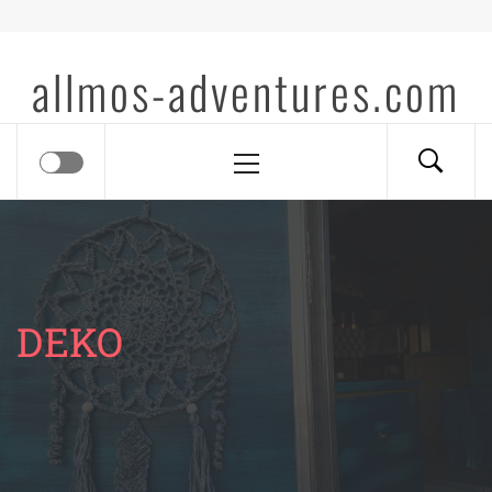
Skip
to
allmos-adventures.com
content
Primary
Menu
DEKO