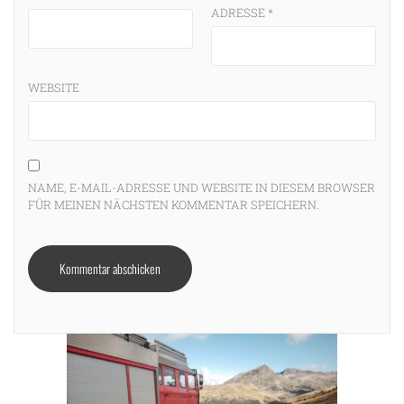
ADRESSE
*
WEBSITE
g
NAME, E-MAIL-ADRESSE UND WEBSITE IN DIESEM BROWSER
FÜR MEINEN NÄCHSTEN KOMMENTAR SPEICHERN.