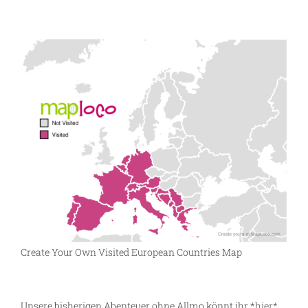
Create Your Own Visited European Countries Map
Unsere bisherigen Abenteuer ohne Allmo könnt ihr *
hier*