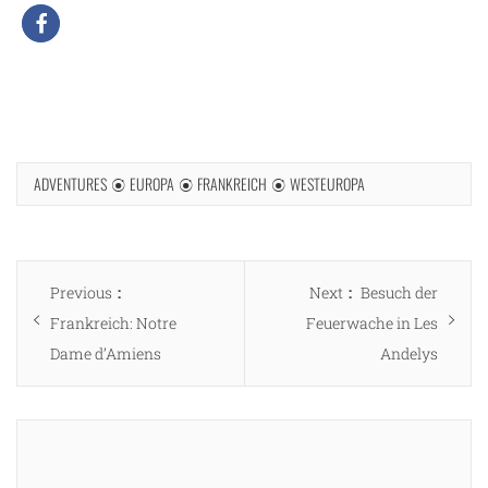
ADVENTURES
EUROPA
FRANKREICH
WESTEUROPA
Beitragsnavigation
Previous
Next
Previous
Next
Besuch der
post:
post:
Frankreich: Notre
Feuerwache in Les
Dame d’Amiens
Andelys