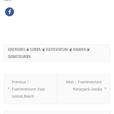
ADVENTURES
EUROPA
FUERTEVENTURA
KANAREN
SÜDWESTEUROPA
Beitragsnavigation
Previous
Next
Previous
Next
Fuerteventura:
g
post:
post:
Fuerteventura: Juan
Naturpark Jandia
Gomez Beach