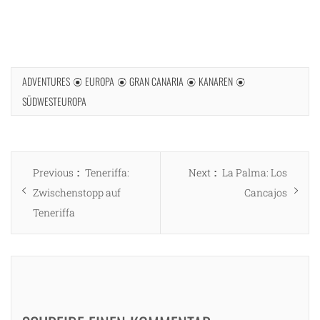
ADVENTURES
EUROPA
GRAN CANARIA
KANAREN
SÜDWESTEUROPA
Beitragsnavigation
Previous
Next
Previous
Teneriffa:
Next
La Palma: Los
post:
post:
Zwischenstopp auf
Cancajos
Teneriffa