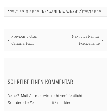
ADVENTURES
EUROPA
KANAREN
LA PALMA
SÜDWESTEUROPA
Beitragsnavigation
Previous
Next
Previous
Gran
Next
La Palma:
post:
post:
Canaria: Fazit
Fuencaliente
SCHREIBE EINEN KOMMENTAR
Deine E-Mail-Adresse wird nicht veröffentlicht.
Erforderliche Felder sind mit
*
markiert