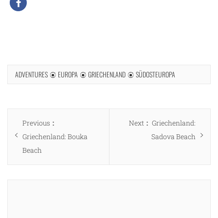
ADVENTURES
EUROPA
GRIECHENLAND
SÜDOSTEUROPA
Beitragsnavigation
Previous
Next
Previous
Next
Griechenland:
post:
post:
Griechenland: Bouka
Sadova Beach
Beach