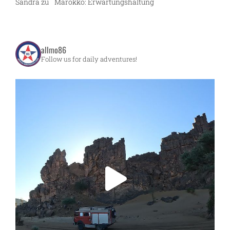
Sandra
zu
Marokko: Erwartungshaltung
allmo86
Follow us for daily adventures!
ng