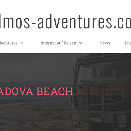
llmos-adventures.c
ventures
Internet auf Reisen
News
Li
ADOVA BEACH