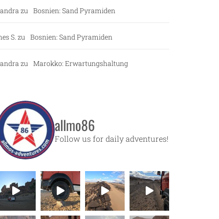
andra
zu
Bosnien: Sand Pyramiden
nes S.
zu
Bosnien: Sand Pyramiden
andra
zu
Marokko: Erwartungshaltung
allmo86
Follow us for daily adventures!