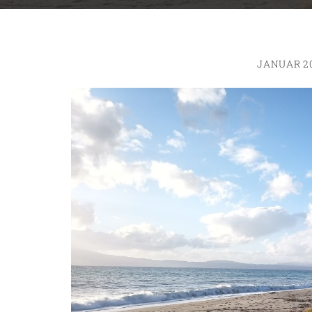
JANUAR 20
ng