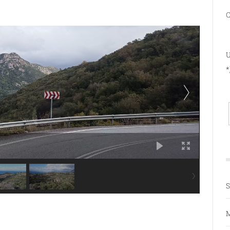
C
U
*
S
M