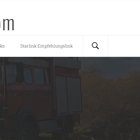
om
nks
Starlink Empfehlungslink