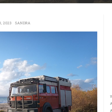
, 2023
SANDRA
W
A
A