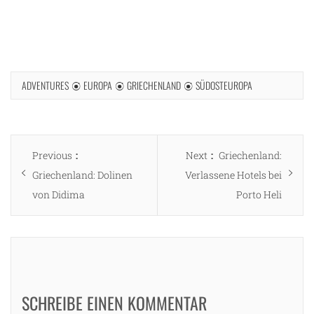
ADVENTURES
EUROPA
GRIECHENLAND
SÜDOSTEUROPA
Beitragsnavigation
Previous
Next
Previous
Next
Griechenland:
post:
post:
Griechenland: Dolinen
Verlassene Hotels bei
von Didima
Porto Heli
SCHREIBE EINEN KOMMENTAR