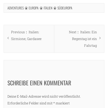
ADVENTURES
EUROPA
ITALIEN
SÜDEUROPA
Beitragsnavigation
Previous
Next
Previous
Italien:
Next
Italien: Ein
post:
post:
Sirmione, Gardasee
Regentag ist ein
Fahrtag
SCHREIBE EINEN KOMMENTAR
Deine E-Mail-Adresse wird nicht veröffentlicht.
Erforderliche Felder sind mit
*
markiert