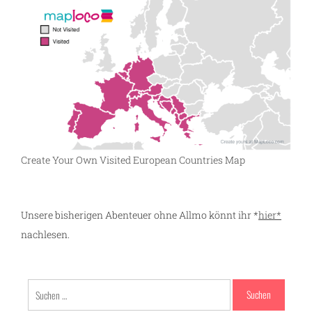
Create Your Own Visited European Countries Map
Unsere bisherigen Abenteuer ohne Allmo könnt ihr *
hier*
nachlesen.
ze
Suchen
nach: