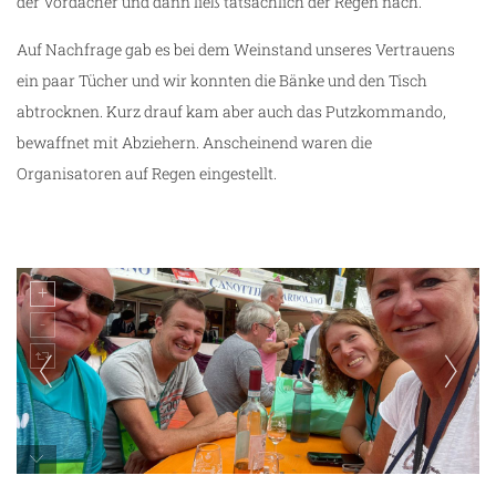
der Vordächer und dann ließ tatsächlich der Regen nach.
Auf Nachfrage gab es bei dem Weinstand unseres Vertrauens
ein paar Tücher und wir konnten die Bänke und den Tisch
abtrocknen. Kurz drauf kam aber auch das Putzkommando,
bewaffnet mit Abziehern. Anscheinend waren die
Organisatoren auf Regen eingestellt.
g