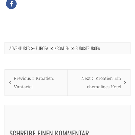
ADVENTURES
EUROPA
KROATIEN
SÜDOSTEUROPA
Beitragsnavigation
Previous
Next
Previous
Kroatien:
Next
Kroatien: Ein
post:
post:
Vantacici
ehemaliges Hotel
SCHREIBE EINEN KOMMENTAR