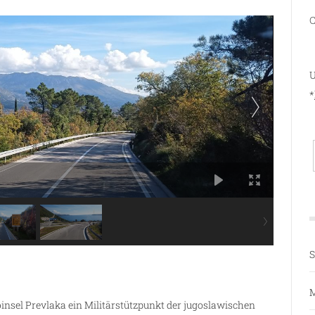
C
U
*
S
M
insel Prevlaka ein Militärstützpunkt der jugoslawischen