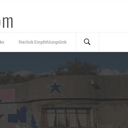
om
nks
Starlink Empfehlungslink