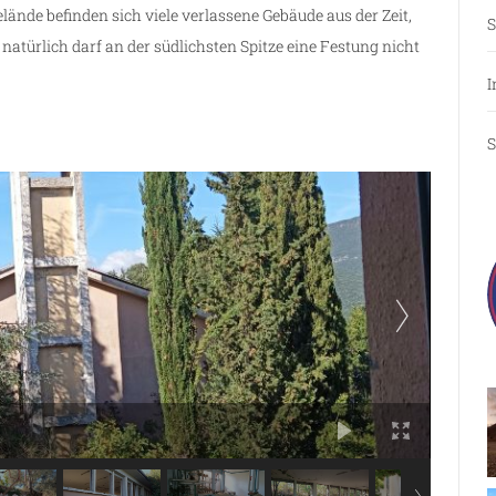
nde befinden sich viele verlassene Gebäude aus der Zeit,
S
atürlich darf an der südlichsten Spitze eine Festung nicht
I
S