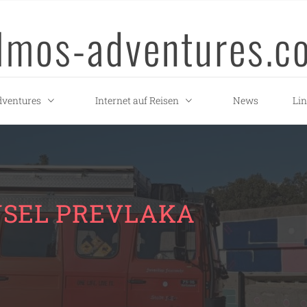
llmos-adventures.c
ventures
Internet auf Reisen
News
Li
NSEL PREVLAKA