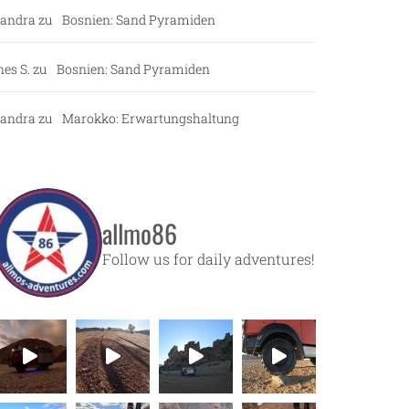
andra
zu
Bosnien: Sand Pyramiden
nes S.
zu
Bosnien: Sand Pyramiden
andra
zu
Marokko: Erwartungshaltung
allmo86
Follow us for daily adventures!