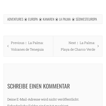
ADVENTURES
EUROPA
KANAREN
LA PALMA
SÜDWESTEUROPA
Beitragsnavigation
Previous
Next
Previous
La Palma:
Next
La Palma:
post:
post:
Volcanes de Teneguia
Playa de Charco Verde
SCHREIBE EINEN KOMMENTAR
Deine E-Mail-Adresse wird nicht veröffentlicht.
Erforderliche Felder sind mit
*
markiert