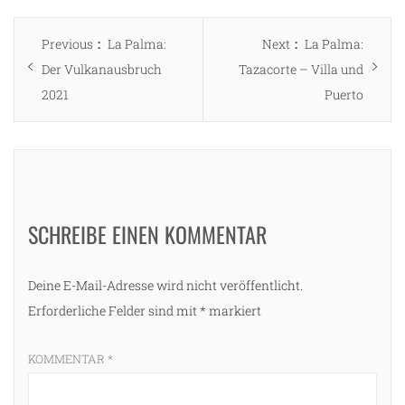
Beitragsnavigation
Previous
Next
Previous
La Palma:
Next
La Palma:
post:
post:
Der Vulkanausbruch
Tazacorte – Villa und
2021
Puerto
SCHREIBE EINEN KOMMENTAR
Deine E-Mail-Adresse wird nicht veröffentlicht.
Erforderliche Felder sind mit
*
markiert
KOMMENTAR
*