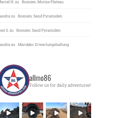
arcel H.
zu
Bosnien: Morine Plateau
andra
zu
Bosnien: Sand Pyramiden
nes S.
zu
Bosnien: Sand Pyramiden
andra
zu
Marokko: Erwartungshaltung
allmo86
Follow us for daily adventures!