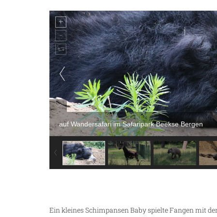
ze
auf Wandersafari im Safaripark Beekse Bergen
Ein kleines Schimpansen Baby spielte Fangen mit den