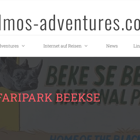
llmos-adventures.c
ventures
Internet auf Reisen
News
Li
FARIPARK BEEKSE