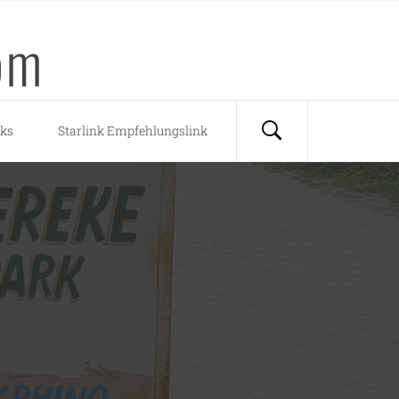
om
nks
Starlink Empfehlungslink