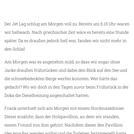
g
Der Jet Lag schlug am Morgen voll zu. Bereits um 6:15 Uhr waren
wir hellwach. Nach griechischer Zeit wäre es bereits eine Stunde
später. Da es draußen jedoch hell war, fanden wir nicht mehr in
den Schlaf.
Am Morgen war es angenehm mild, so dass wir sogar ohne
Jacke draußen frühstücken und dabei den Blick auf den See und
die schneebedeckten Berge werfen konnten. Wer hätte das
gedacht? Wo wir doch in den Tagen zuvor beim Frühstück in der
Doka die Dieselheizung angeschaltet hatten.
Frank unterhielt sich am Morgen mit einem Nordmazedonier.
Dieser erzählte, dass der Holzpavillion, an dem wir standen,
einem Freund von ihm gehört. Nachdem dieser den Pavillion
(der eine Bar werden sollte) und die Toiletten fertiggestellt hatte,