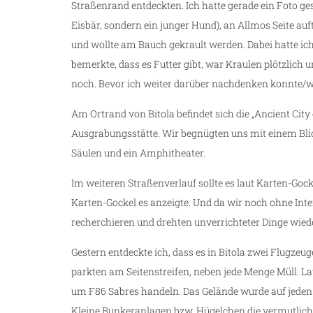
Straßenrand entdeckten. Ich hatte gerade ein Foto ges
Eisbär, sondern ein junger Hund), an Allmos Seite auf
und wollte am Bauch gekrault werden. Dabei hatte ich s
bemerkte, dass es Futter gibt, war Kraulen plötzlich 
noch. Bevor ich weiter darüber nachdenken konnte/wol
Am Ortrand von Bitola befindet sich die „Ancient City
Ausgrabungsstätte. Wir begnügten uns mit einem Bli
Säulen und ein Amphitheater.
Im weiteren Straßenverlauf sollte es laut Karten-Gock
Karten-Gockel es anzeigte. Und da wir noch ohne Inte
recherchieren und drehten unverrichteter Dinge wied
Gestern entdeckte ich, dass es in Bitola zwei Flugzeu
parkten am Seitenstreifen, neben jede Menge Müll. La
um F86 Sabres handeln. Das Gelände wurde auf jeden F
Kleine Bunkeranlagen bzw. Hügelchen die vermutlich