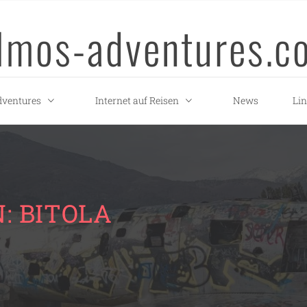
llmos-adventures.c
ventures
Internet auf Reisen
News
Li
: BITOLA