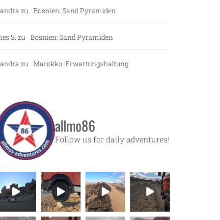
andra
zu
Bosnien: Sand Pyramiden
nes S.
zu
Bosnien: Sand Pyramiden
andra
zu
Marokko: Erwartungshaltung
allmo86
Follow us for daily adventures!