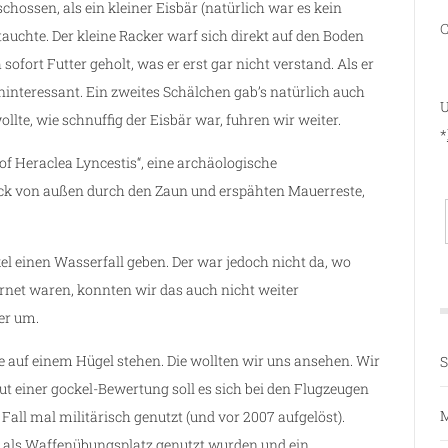
chossen, als ein kleiner Eisbär (natürlich war es kein
C
tauchte. Der kleine Racker warf sich direkt auf den Boden
ofort Futter geholt, was er erst gar nicht verstand. Als er
uninteressant. Ein zweites Schälchen gab’s natürlich auch
U
lte, wie schnuffig der Eisbär war, fuhren wir weiter.
*
 of Heraclea Lyncestis“, eine archäologische
ck von außen durch den Zaun und erspähten Mauerreste,
el einen Wasserfall geben. Der war jedoch nicht da, wo
rnet waren, konnten wir das auch nicht weiter
er um.
ge auf einem Hügel stehen. Die wollten wir uns ansehen. Wir
S
ut einer gockel-Bewertung soll es sich bei den Flugzeugen
M
all mal militärisch genutzt (und vor 2007 aufgelöst).
 als Waffenübungsplatz genutzt wurden und ein