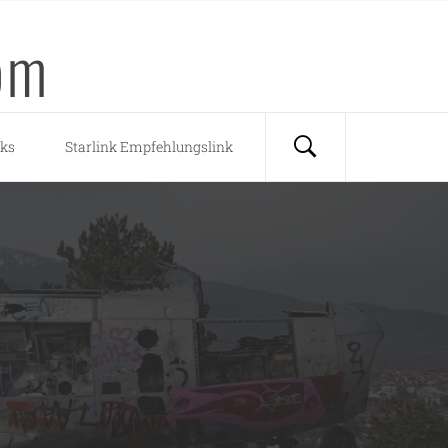
om
nks
Starlink Empfehlungslink