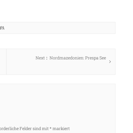
OPA
Next
Next
Nordmazedonien: Prespa See
post:
orderliche Felder sind mit
*
markiert