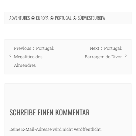
ADVENTURES
EUROPA
PORTUGAL
SÜDWESTEUROPA
Beitragsnavigation
Previous
Next
Previous
Portugal:
Next
Portugal:
post:
post:
Megalitico dos
Barragem do Divor
Almendres
SCHREIBE EINEN KOMMENTAR
Deine E-Mail-Adresse wird nicht veröffentlicht.