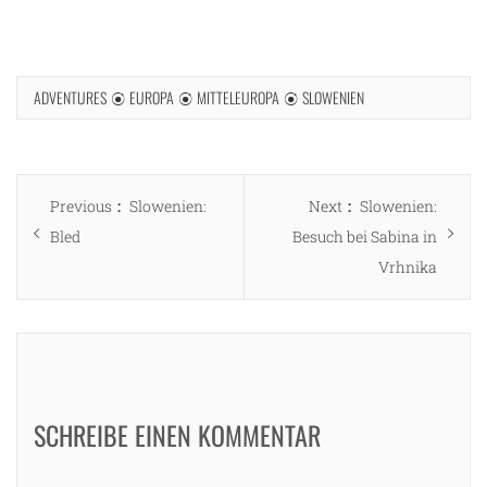
ADVENTURES
EUROPA
MITTELEUROPA
SLOWENIEN
Beitragsnavigation
Previous
Next
Previous
Slowenien:
Next
Slowenien:
ng
post:
post:
Bled
Besuch bei Sabina in
Vrhnika
SCHREIBE EINEN KOMMENTAR