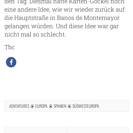
den Tag. Diesmal hatte Karten-Gockel noch
eine andere Idee, wie wir wieder zurück auf
die Hauptstraße in Banos de Montemayor
gelangen würden. Und diese Idee war gar
nicht mal so schlecht.
Tbc
ADVENTURES
EUROPA
SPANIEN
SÜDWESTEUROPA
Beitragsnavigation