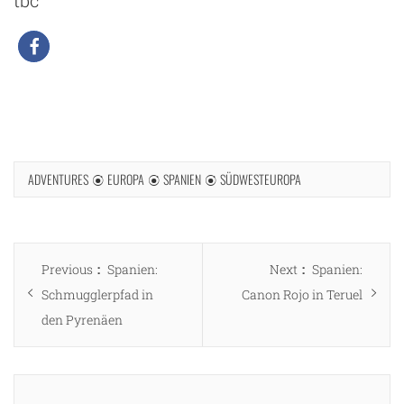
tbc
ADVENTURES
EUROPA
SPANIEN
SÜDWESTEUROPA
Beitragsnavigation
Previous
Next
Previous
Spanien:
Next
Spanien:
post:
post:
Schmugglerpfad in
Canon Rojo in Teruel
den Pyrenäen