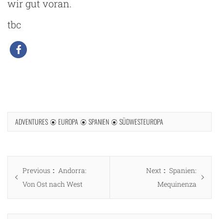
wir gut voran.
tbc
ADVENTURES
EUROPA
SPANIEN
SÜDWESTEUROPA
Beitragsnavigation
Previous
Next
Previous
Andorra:
Next
Spanien:
post:
post:
Von Ost nach West
Mequinenza