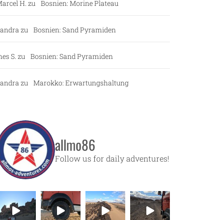
arcel H.
zu
Bosnien: Morine Plateau
andra
zu
Bosnien: Sand Pyramiden
nes S.
zu
Bosnien: Sand Pyramiden
andra
zu
Marokko: Erwartungshaltung
allmo86
Follow us for daily adventures!