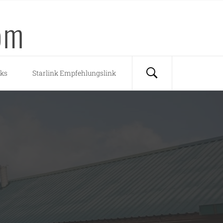
om
nks
Starlink Empfehlungslink