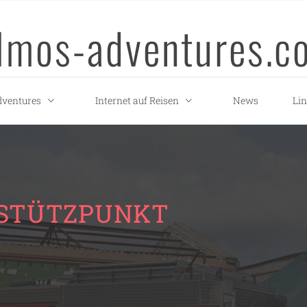
llmos-adventures.c
ventures
Internet auf Reisen
News
Li
RSTÜTZPUNKT