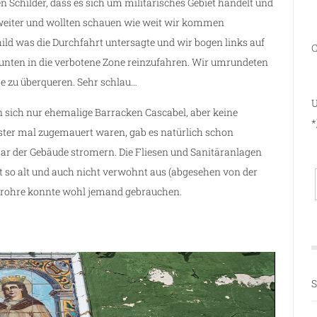
n Schilder, dass es sich um militärisches Gebiet handelt und
weiter und wollten schauen wie weit wir kommen
ld was die Durchfahrt untersagte und wir bogen links auf
C
tt unten in die verbotene Zone reinzufahren. Wir umrundeten
e zu überqueren. Sehr schlau…
U
sich nur ehemalige Barracken Cascabel, aber keine
*
ter mal zugemauert waren, gab es natürlich schon
ar der Gebäude stromern. Die Fliesen und Sanitäranlagen
 so alt und auch nicht verwohnt aus (abgesehen von der
errohre konnte wohl jemand gebrauchen.
S