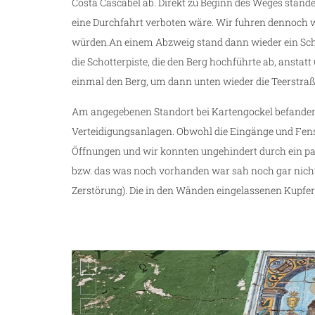
Costa Cascabel ab. Direkt zu Beginn des Weges stande
eine Durchfahrt verboten wäre. Wir fuhren dennoch 
würden.An einem Abzweig stand dann wieder ein Schi
die Schotterpiste, die den Berg hochführte ab, ansta
einmal den Berg, um dann unten wieder die Teerstraß
Am angegebenen Standort bei Kartengockel befanden 
Verteidigungsanlagen. Obwohl die Eingänge und Fens
Öffnungen und wir konnten ungehindert durch ein pa
bzw. das was noch vorhanden war sah noch gar nicht
Zerstörung). Die in den Wänden eingelassenen Kupf